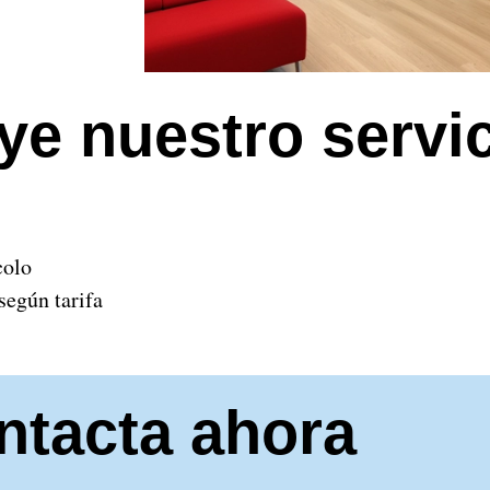
ye nuestro servi
colo
según tarifa
ntacta ahora