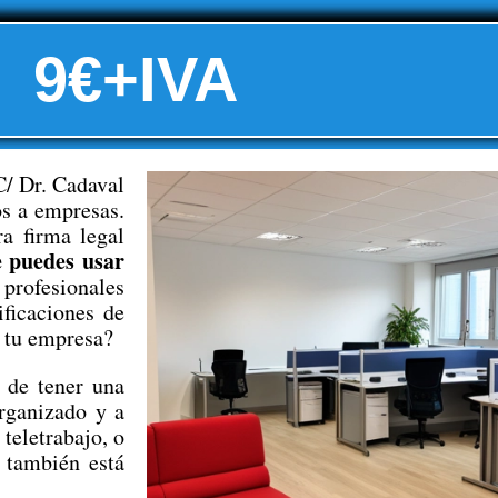
9€+IVA
C/ Dr. Cadaval
os a empresas.
a firma legal
e puedes usar
rofesionales
ficaciones de
a tu empresa?
s de tener una
organizado y a
 teletrabajo, o
 también está