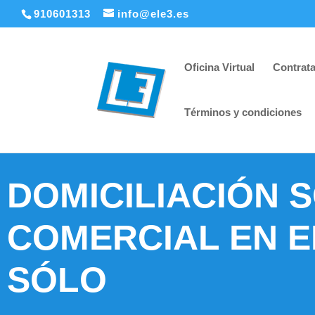
910601313
info@ele3.es
Oficina Virtual
Contrata
Términos y condiciones
DOMICILIACIÓN S
COMERCIAL EN E
SÓLO